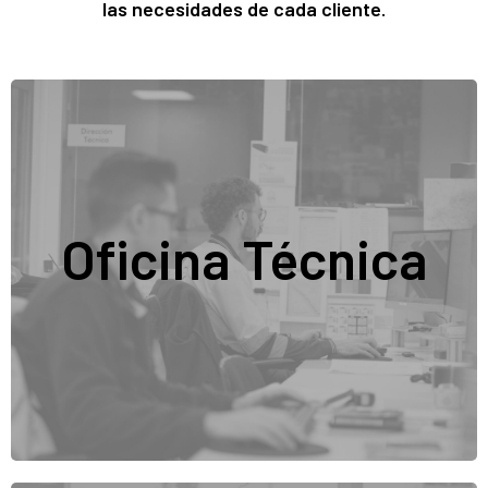
las necesidades de cada cliente.
Disponemos de un equipo técnico compuesto por
Ingenieros Mecánicos, Eléctricos y Maestros
Indústriales encargados de diseñar nuestros
proyectos y buscar soluciones a nuestros clientes.
Oficina Técnica
La
Oficina Técnica de Olpe Ingeniería
es el pilar de la innovación y el
desarrollo tecnológico de la empresa. Con un equipo altamente cualificado,
diseña y desarrolla soluciones a medida utilizando software avanzado como
SolidWorks y PTC Creo
, permitiendo simulaciones virtuales y fabricación de
prototipos con impresión 3D. Especializada en
automatización, robótica e
Industria 4.0
, optimiza procesos productivos y diseña maquinaria industrial
personalizada con un enfoque "llave en mano"