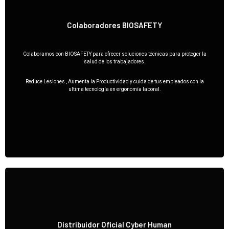
Colaboradores BIOSAFETY
Colaboramos con BIOSAFETY para ofrecer soluciones técnicas para proteger la
Biosafety
salud de los trabajadores.
Reduce Lesiones , Aumenta la Productividad y cuida de tus empleados con la
ultima tecnología en ergonomía laboral.
Distribuidor Oficial Cyber Human