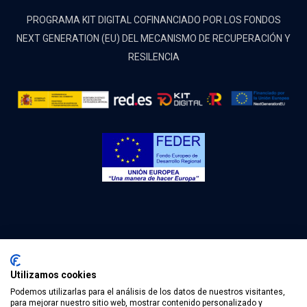
PROGRAMA KIT DIGITAL COFINANCIADO POR LOS FONDOS
NEXT GENERATION (EU) DEL MECANISMO DE RECUPERACIÓN Y
RESILENCIA
Utilizamos cookies
Podemos utilizarlas para el análisis de los datos de nuestros visitantes,
(c) 2022 Olpe Ingeniería. Todos los derechos reservados.
para mejorar nuestro sitio web, mostrar contenido personalizado y