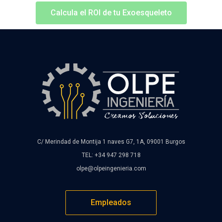
Calcula el ROI de tu Exoesqueleto
C/ Merindad de Montija 1 naves G7, 1A, 09001 Burgos
TEL: +34 947 298 718
olpe@olpeingenieria.com
Empleados