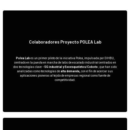
Colaboradores Proyecto POLEA Lab
POLEA Lab
Polea Lab
es un primer piloto de la iniciativa Polea, impulsada por DIHBU,
centrado en la puesta en marcha de labs de escalado industrial centrados en
dos tecnologías clave –
5G industrial y Exoesqueletos/Cobots
-, que han sido
analizadas como tecnologías de
alta demanda,
con el fin de acercar sus
aplicaciones pioneras al tejido de empresas regional como fuente de
competitividad.