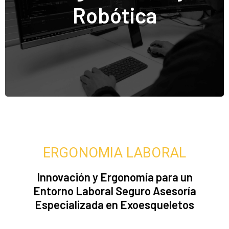
Robótica
Especialistas en programar nuestros proyectos, como para resolución de
averías o mejoras de proceso que necesiten nuestros clientes.
Omron -
Rockwell -
ABB -
Universal Robots -
Siemens -
Adept - Weintek
- Banner
ERGONOMIA LABORAL
Innovación y Ergonomía para un
Entorno Laboral Seguro Asesoría
Especializada en Exoesqueletos