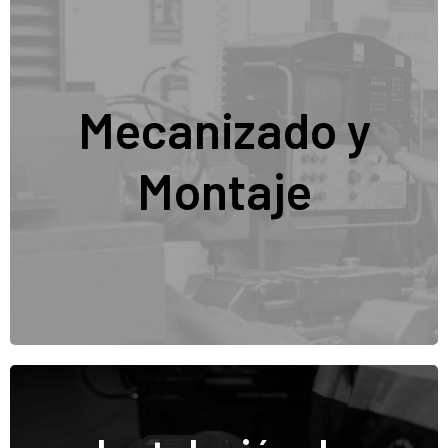
Disponemos de taller de mecanizado con un equipo
de mecánicos especialistas para la fabricación de
Mecanizado y
nuestros diseños y prototipos
La
sección de Mecanizado y Montaje de Olpe Ingeniería
cuenta con un taller
Montaje
altamente equipado y un equipo especializado en la fabricación y ensamblaje de
componentes mecánicos y electrónicos. Disponemos de
fresadoras CNC,
tornos, soldadura TIG/MIG y equipos de precisión
, permitiendo la producción
de piezas a medida con los más altos estándares de calidad. En la fase de
montaje, nuestro equipo multidisciplinar se encarga de la
instalación y puesta
en marcha
de cada proyecto, asegurando su funcionamiento óptimo a través de
pruebas rigurosas y validaciones previas a la entrega final al cliente.