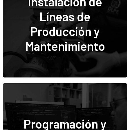
Instalación de
Fabricación de armarios eléctricos para nuestros
proyectos o bajo demanda, disponiendo de un
equipo de mantenimiento en exclusiva para
Líneas de
nuestros clientes si así lo desean.
Producción y
Fabricación de armarios bajo demanda.
Mantenimiento y resolución de averías.
Instalaciones de líneas de fabricación nuevas o movimiento de líneas existentes.
Mantenimiento
Retrofit de cuadros eléctricos con componentes obsoletos.
Disponemos de un equipo de programadores con
experiencia en diferentes lenguajes de
Programación y
programación a nivel de máquina, Pantallas táctiles,
Robótica , Panel PC.