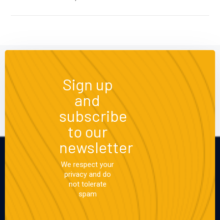
Sign up
and
subscribe
to our
newsletter
We respect your
privacy and do
not tolerate
spam