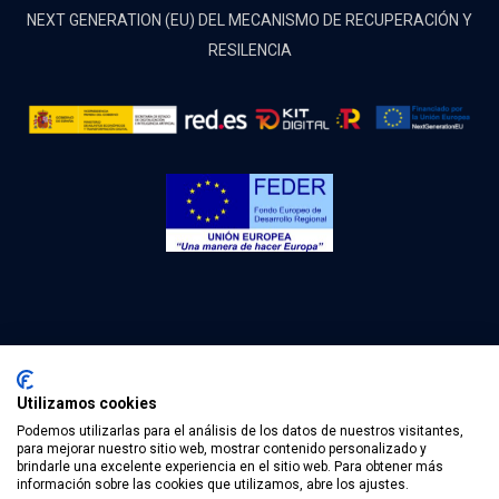
NEXT GENERATION (EU) DEL MECANISMO DE RECUPERACIÓN Y
RESILENCIA
Utilizamos cookies
Podemos utilizarlas para el análisis de los datos de nuestros visitantes,
(c) 2022 Olpe Ingeniería. Todos los derechos reservados.
para mejorar nuestro sitio web, mostrar contenido personalizado y
brindarle una excelente experiencia en el sitio web. Para obtener más
Aviso Legal .
Política de privacidad .
Política de cookies.
información sobre las cookies que utilizamos, abre los ajustes.