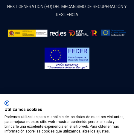
NEXT GENERATION (EU) DEL MECANISMO DE RECUPERACIÓN Y
RESILENCIA
Utilizamos cookies
Podemos utilizarlas para el análisis de los datos de nuestros visitantes,
(c) 2022 Olpe Ingeniería. Todos los derechos reservados.
para mejorar nuestro sitio web, mostrar contenido personalizado y
brindarle una excelente experiencia en el sitio web. Para obtener más
Aviso Legal .
Política de privacidad .
Política de cookies.
información sobre las cookies que utilizamos, abre los ajustes.