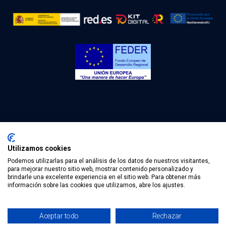
Utilizamos cookies
Podemos utilizarlas para el análisis de los datos de nuestros visitantes,
(c) 2022 Olpe Ingeniería. Todos los derechos reservados.
para mejorar nuestro sitio web, mostrar contenido personalizado y
brindarle una excelente experiencia en el sitio web. Para obtener más
Aviso Legal .
Política de privacidad .
Política de cookies.
información sobre las cookies que utilizamos, abre los ajustes.
Aceptar todo
Rechazar